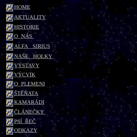
HOME
AKTUALITY
HISTORIE
O NÁS
ALFA SIRIUS
NAŠE HOLKY
VÝSTAVY
VÝCVIK
O PLEMENI
ŠTĚŇATA
KAMARÁDI
ČLÁNEČKY
PSÍ ŘEČ
ODKAZY